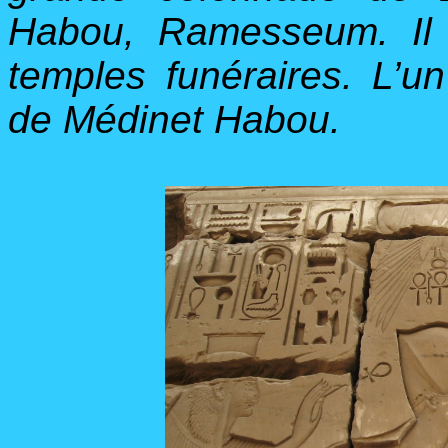
Habou, Ramesseum. Il s
temples funéraires. L’un
de Médinet Habou.