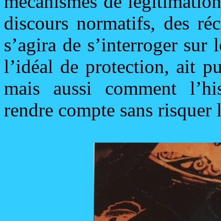
mécanismes de légitimation
discours normatifs, des réc
s’agira de s’interroger sur l
l’idéal de protection, ait p
mais aussi comment l’hi
rendre compte sans risquer 