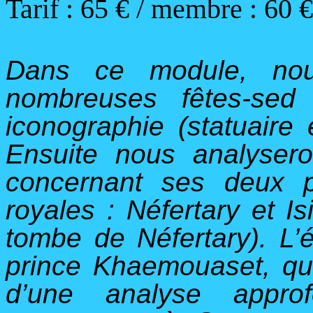
Tarif :
65
€ / membre : 60 €
Dans ce module, nou
nombreuses fêtes-
se
iconographie (statuaire 
Ensuite nous analyser
concernant ses deux p
royales : Néfertary et Isi
tombe de Néfertary). L’é
prince Khaemouaset, quat
d’une analyse appro