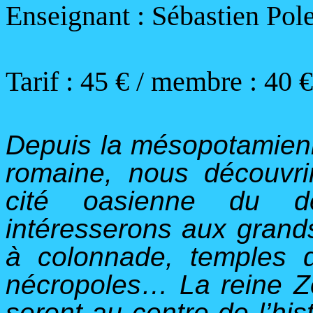
Enseignant : Sébastien Pole
Tarif :
45
€ / membre : 40 €
Depuis la mésopotamien
romaine, nous découvrir
cité oasienne du d
intéresserons aux grand
à colonnade, temples 
nécropoles… La reine Zé
seront au centre de l’his