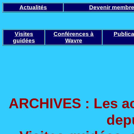
Actualités
Devenir membr
Visites
Conférences à
Publica
guidées
Wavre
ARCHIVES : Les ac
dep