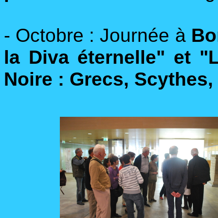
- Octobre :
Journée à
Bo
la Diva éternelle" et 
Noire : Grecs, Scythes,