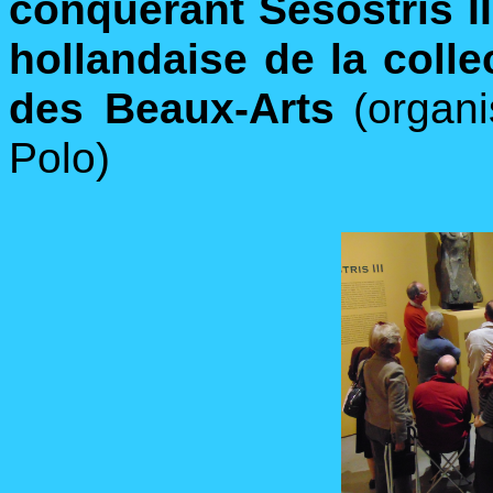
conquérant Sésostris II
hollandaise de la col
des Beaux-Arts
(organ
Polo)